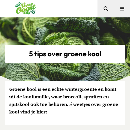
Zoeken
Me
Verse Oogst
5 tips over groene kool
Groene kool is een echte wintergroente en komt
uit de koolfamilie, waar broccoli, spruiten en
spitskool ook toe behoren. 5 weetjes over groene
kool vind je hier: